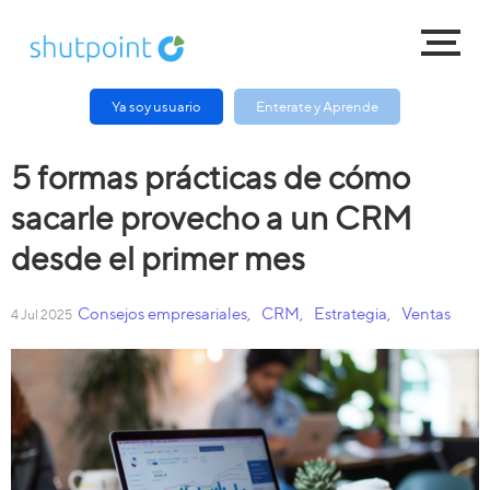
Ya soy usuario
Enterate y Aprende
5 formas prácticas de cómo
sacarle provecho a un CRM
desde el primer mes
Consejos empresariales
,
CRM
,
Estrategia
,
Ventas
4 Jul 2025