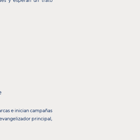
des y esperan un trato
e
rcas e inician campañas
vangelizador principal,