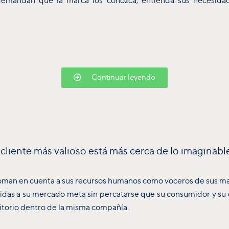
 demandan que la marca los conozca, entienda sus necesida
Continuar leyendo
cliente más valioso está más cerca de lo imaginabl
an en cuenta a sus recursos humanos como voceros de sus ma
idas a su mercado meta sin percatarse que su consumidor y su e
itorio dentro de la misma compañía.