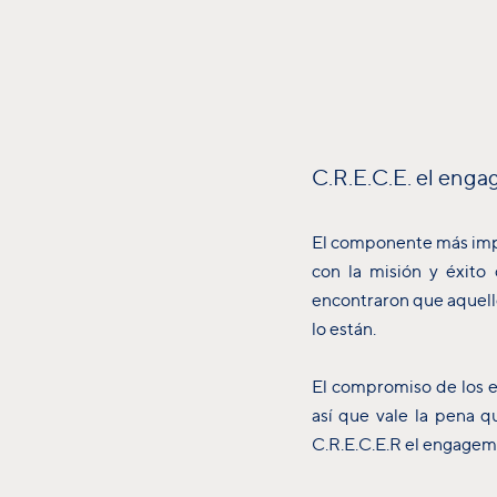
C.R.E.C.E. el enga
El componente más impo
con la misión y éxito
encontraron que aquel
lo están.
El compromiso de los e
así que vale la pena 
C.R.E.C.E.R el engageme