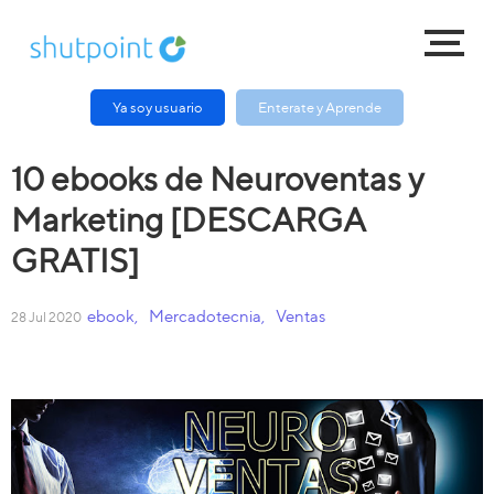
Ya soy usuario
Enterate y Aprende
10 ebooks de Neuroventas y
Marketing [DESCARGA
GRATIS]
ebook
,
Mercadotecnia
,
Ventas
28 Jul 2020