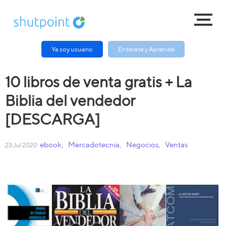
Ya soy usuario
Enterate y Aprende
10 libros de venta gratis + La
Biblia del vendedor
[DESCARGA]
ebook
,
Mercadotecnia
,
Negocios
,
Ventas
23 Jul 2020