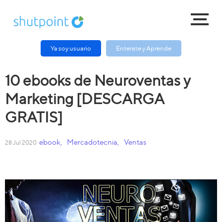
Ya soy usuario
Enterate y Aprende
10 ebooks de Neuroventas y
Marketing [DESCARGA
GRATIS]
ebook
,
Mercadotecnia
,
Ventas
28 Jul 2020