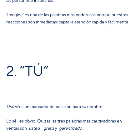
las personas e inspirarlas.
‘Imagine’ es una de las palabras más poderosas porque nuestras
reacciones son inmediatas: capta la atención rápida y fácilmente.
2. “TÚ”
Usted
es un marcador de posición para su nombre.
Lo sé
, es
obvio.
Quizás las tres palabras más cautivadoras en
ventas
son
usted
,
gratis
y
garantizado
.