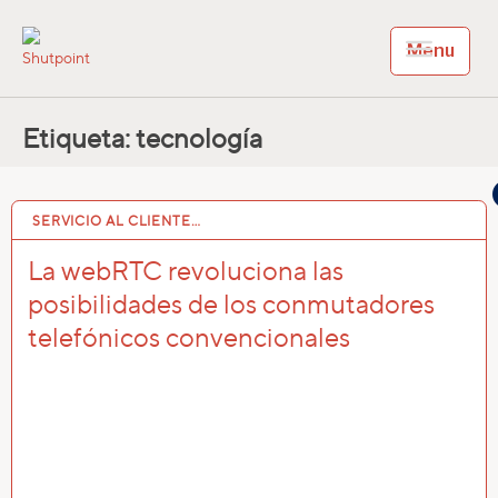
Menu
Shutpoint
Shutpoint CRM
Etiqueta:
tecnología
SERVICIO AL CLIENTE…
7 ENE 2020
La webRTC revoluciona las
posibilidades de los conmutadores
telefónicos convencionales