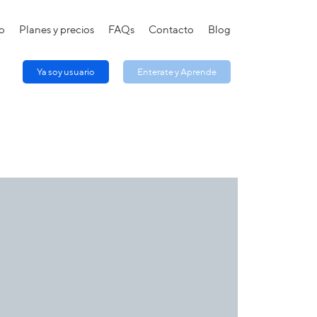
to
Planes y precios
FAQs
Contacto
Blog
Ya soy usuario
Enterate y Aprende