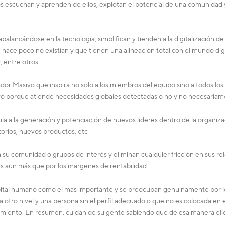
os escuchan y aprenden de ellos, explotan el potencial de una comunida
apalancándose en la tecnología, simplifican y tienden a la digitalización 
e poco no existían y que tienen una alineación total con el mundo digital
 entre otros.
dor Masivo que inspira no solo a los miembros del equipo sino a todos l
o porque atiende necesidades globales detectadas o no y no necesariamen
cula a la generación y potenciación de nuevos líderes dentro de la organi
orios, nuevos productos, etc
su comunidad o grupos de interés y eliminan cualquier fricción en sus re
es aun más que por los márgenes de rentabilidad.
capital humano como el mas importante y se preocupan genuinamente por 
 a otro nivel y una persona sin el perfil adecuado o que no es colocada en
miento. En resumen, cuidan de su gente sabiendo que de esa manera ellos