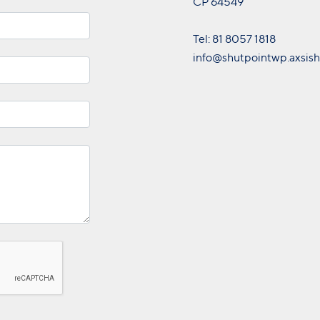
CP 64549
Tel: 81 8057 1818
info@shutpointwp.axsish