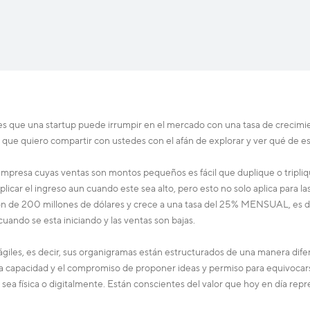
s que una startup puede irrumpir en el mercado con una tasa de crecimie
 que quiero compartir con ustedes con el afán de explorar y ver qué de e
empresa cuyas ventas son montos pequeños es fácil que duplique o triplique
icar el ingreso aun cuando este sea alto, pero esto no solo aplica para
n de 200 millones de dólares y crece a una tasa del 25% MENSUAL, es dec
uando se esta iniciando y las ventas son bajas.
iles, es decir, sus organigramas están estructurados de una manera difer
n la capacidad y el compromiso de proponer ideas y permiso para equivoca
sea física o digitalmente. Están conscientes del valor que hoy en día repr