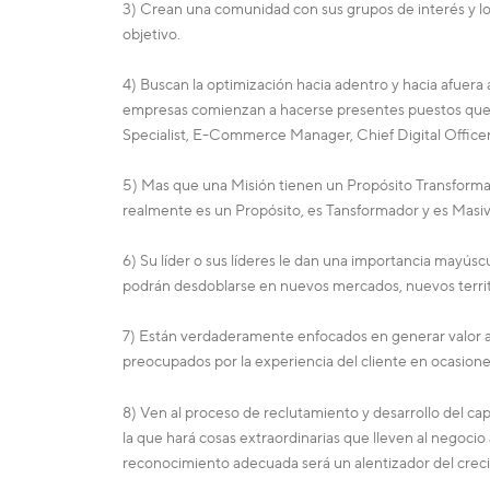
3) Crean una comunidad con sus grupos de interés y l
objetivo.
4) Buscan la optimización hacia adentro y hacia afuera 
empresas comienzan a hacerse presentes puestos que hac
Specialist, E-Commerce Manager, Chief Digital Officer,
5) Mas que una Misión tienen un Propósito Transforma
realmente es un Propósito, es Tansformador y es Masiv
6) Su líder o sus líderes le dan una importancia mayús
podrán desdoblarse en nuevos mercados, nuevos territ
7) Están verdaderamente enfocados en generar valor a 
preocupados por la experiencia del cliente en ocasion
8) Ven al proceso de reclutamiento y desarrollo del 
la que hará cosas extraordinarias que lleven al negocio
reconocimiento adecuada será un alentizador del creci