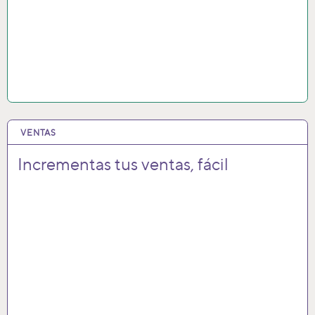
VENTAS
14 SEP 2021
Incrementas tus ventas, fácil