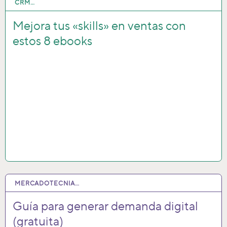
CRM…
28 OCT 2020
Mejora tus «skills» en ventas con
estos 8 ebooks
MERCADOTECNIA…
12 OCT 2020
Guía para generar demanda digital
(gratuita)