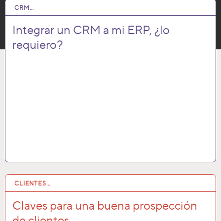
CRM…
10 MAR 2022
Integrar un CRM a mi ERP, ¿lo
requiero?
CLIENTES…
28 FEB 2022
Claves para una buena prospección
de clientes