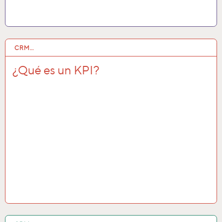
CRM…
14 ENE 2021
¿Qué es un KPI?