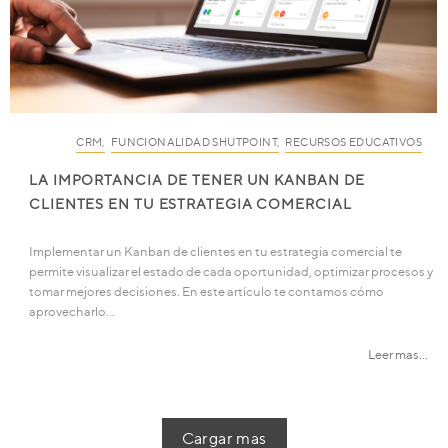
CRM
,
FUNCIONALIDAD SHUTPOINT
,
RECURSOS EDUCATIVOS
LA IMPORTANCIA DE TENER UN KANBAN DE
CLIENTES EN TU ESTRATEGIA COMERCIAL
Implementar un Kanban de clientes en tu estrategia comercial te
permite visualizar el estado de cada oportunidad, optimizar procesos y
tomar mejores decisiones. En este artículo te contamos cómo
aprovecharlo…
Leer mas...
Cargar mas