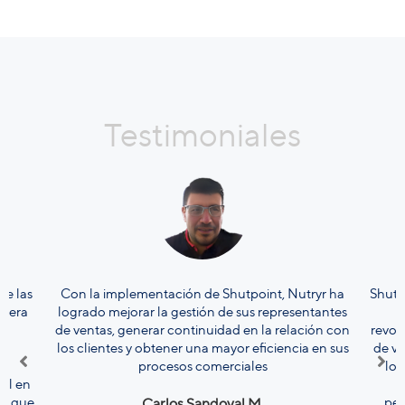
Testimoniales
de las
Con la implementación de Shutpoint, Nutryr ha
Shutp
anera
logrado mejorar la gestión de sus representantes
s
de ventas, generar continuidad en la relación con
revol
los clientes y obtener una mayor eficiencia en sus
de ve
procesos comerciales
los
nal en
do que
per
Carlos Sandoval M.