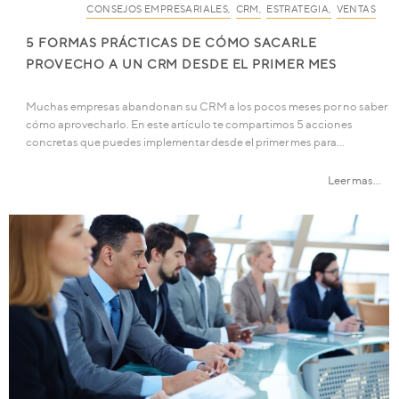
CONSEJOS EMPRESARIALES
,
CRM
,
ESTRATEGIA
,
VENTAS
5 FORMAS PRÁCTICAS DE CÓMO SACARLE
PROVECHO A UN CRM DESDE EL PRIMER MES
Muchas empresas abandonan su CRM a los pocos meses por no saber
cómo aprovecharlo. En este artículo te compartimos 5 acciones
concretas que puedes implementar desde el primer mes para…
Leer mas...